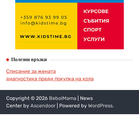
Полезни връзки
Списание за жената
диагностика преди покупка на кола
Copyright © 2026
BeboiMama
| News
Center by
Ascendoor
| Powered by
WordPress
.