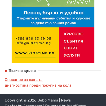
Полезни връзки
Списание за жената
диагностика преди покупка на кола
Copyright © 2026
BeboiMama
| News
Center by
Ascendoor
| Powered by
WordPress
.