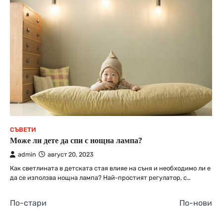
СЪВЕТИ
Може ли дете да спи с нощна лампа?
admin
август 20, 2023
Как светлината в детската стая влияе на съня и необходимо ли е
да се използва нощна лампа? Най-простият регулатор, с…
Навигация
По-стари
По-нови