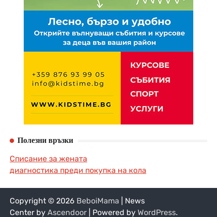
Полезни връзки
Списание за жената
диагностика преди покупка на кола
Copyright © 2026
BeboiMama
| News
Center by
Ascendoor
| Powered by
WordPress
.