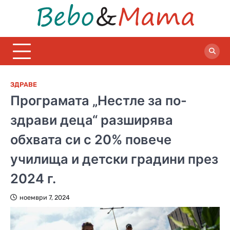
Skip
to
Bebo
Полезни
content
статии за
бебета и
майки
ЗДРАВЕ
Програмата „Нестле за по-
здрави деца“ разширява
обхвата си с 20% повече
училища и детски градини през
2024 г.
ноември 7, 2024