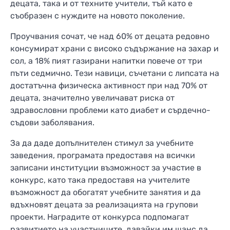
децата, така и от техните учители, тъй като е
съобразен с нуждите на новото поколение.
Проучвания сочат, че над 60% от децата редовно
консумират храни с високо съдържание на захар и
сол, а 18% пият газирани напитки повече от три
пъти седмично. Тези навици, съчетани с липсата на
достатъчна физическа активност при над 70% от
децата, значително увеличават риска от
здравословни проблеми като диабет и сърдечно-
съдови заболявания.
За да даде допълнителен стимул за учебните
заведения, програмата предоставя на всички
записани институции възможност за участие в
конкурс, като така предоставя на учителите
възможност да обогатят учебните занятия и да
вдъхновят децата за реализацията на групови
проекти. Наградите от конкурса подпомагат
развитието на участниците, давайки им шанс да