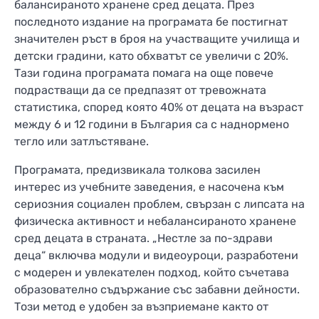
балансираното хранене сред децата. През
последното издание на програмата бе постигнат
значителен ръст в броя на участващите училища и
детски градини, като обхватът се увеличи с 20%.
Тази година програмата помага на още повече
подрастващи да се предпазят от тревожната
статистика, според която 40% от децата на възраст
между 6 и 12 години в България са с наднормено
тегло или затлъстяване.
Програмата, предизвикала толкова засилен
интерес из учебните заведения, е насочена към
сериозния социален проблем, свързан с липсата на
физическа активност и небалансираното хранене
сред децата в страната. „Нестле за по-здрави
деца“ включва модули и видеоуроци, разработени
с модерен и увлекателен подход, който съчетава
образователно съдържание със забавни дейности.
Този метод е удобен за възприемане както от