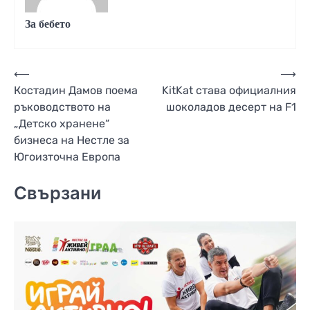
За бебето
Навигация
⟵
⟶
Костадин Дамов поема
KitKat става официалния
ръководството на
шоколадов десерт на F1
„Детско хранене“
бизнеса на Нестле за
Югоизточна Европа
Свързани