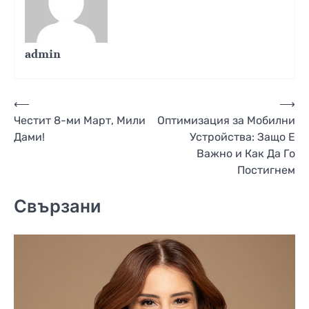
admin
Навигация
⟵
⟶
Честит 8-ми Март, Мили
Оптимизация за Мобилни
Дами!
Устройства: Защо Е
Важно и Как Да Го
Постигнем
Свързани