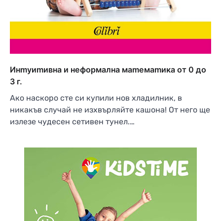
Инmуиmивна и неформална маmемаmика от 0 до
3 г.
Ако наскоро сте си купили нов хладилник, в
никакъв случай не изхвърляйте кашона! От него ще
излезе чудесен сетивен тунел.…