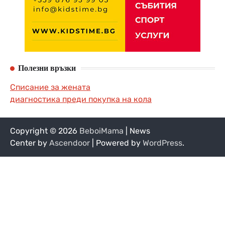
Полезни връзки
Списание за жената
диагностика преди покупка на кола
Copyright © 2026
BeboiMama
| News
Center by
Ascendoor
| Powered by
WordPress
.