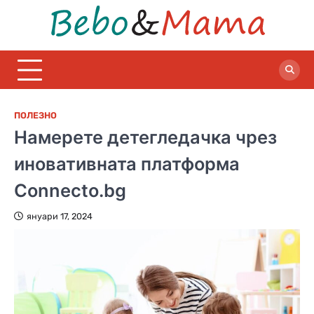
Skip
to
Bebo
Полезни
content
статии за
бебета и
майки
ПОЛЕЗНО
Намерете детегледачка чрез
иновативната платформа
Connecto.bg
януари 17, 2024